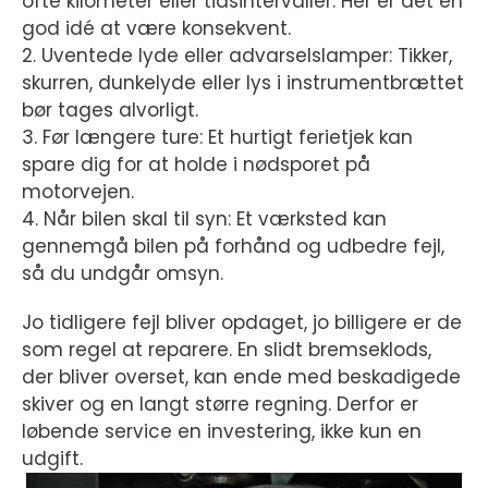
ofte kilometer eller tidsintervaller. Her er det en
god idé at være konsekvent.
2. Uventede lyde eller advarselslamper: Tikker,
skurren, dunkelyde eller lys i instrumentbrættet
bør tages alvorligt.
3. Før længere ture: Et hurtigt ferietjek kan
spare dig for at holde i nødsporet på
motorvejen.
4. Når bilen skal til syn: Et værksted kan
gennemgå bilen på forhånd og udbedre fejl,
så du undgår omsyn.
Jo tidligere fejl bliver opdaget, jo billigere er de
som regel at reparere. En slidt bremseklods,
der bliver overset, kan ende med beskadigede
skiver og en langt større regning. Derfor er
løbende service en investering, ikke kun en
udgift.