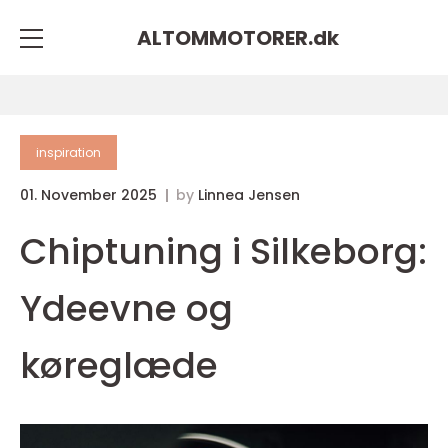
ALTOMMOTORER.
dk
inspiration
01. November 2025
by
Linnea Jensen
Chiptuning i Silkeborg:
Ydeevne og
køreglæde