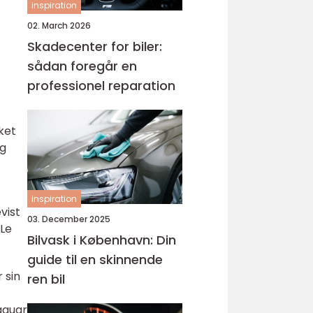
inspiration
02. March 2026
Skadecenter for biler:
sådan foregår en
professionel reparation
ket
og
inspiration
vist
03. December 2025
 Le
Bilvask i København: Din
guide til en skinnende
 sin
ren bil
aguar