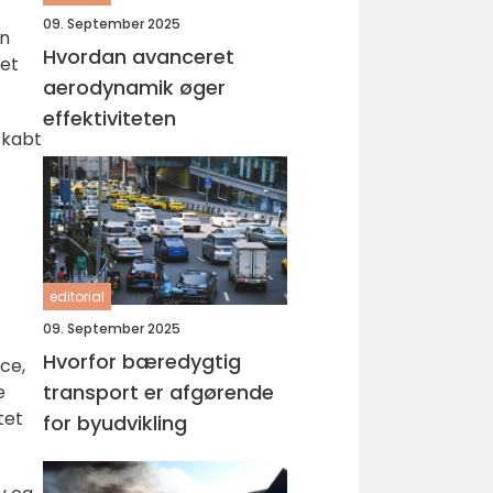
09. September 2025
en
Hvordan avanceret
ret
aerodynamik øger
effektiviteten
 skabt
editorial
09. September 2025
Hvorfor bæredygtig
yce,
transport er afgørende
e
tet
for byudvikling