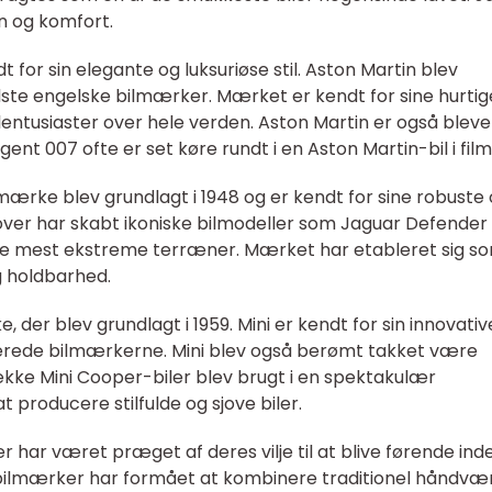
on og komfort.
 for sin elegante og luksuriøse stil. Aston Martin blev
ldste engelske bilmærker. Mærket er kendt for sine hurtig
bilentusiaster over hele verden. Aston Martin er også bleve
t 007 ofte er set køre rundt i en Aston Martin-bil i fil
mærke blev grundlagt i 1948 og er kendt for sine robuste
ver har skabt ikoniske bilmodeller som Jaguar Defender
 de mest ekstreme terræner. Mærket har etableret sig s
g holdbarhed.
e, der blev grundlagt i 1959. Mini er kendt for sin innovati
erede bilmærkerne. Mini blev også berømt takket være
række Mini Cooper-biler blev brugt i en spektakulær
 producere stilfulde og sjove biler.
 har været præget af deres vilje til at blive førende ind
e bilmærker har formået at kombinere traditionel håndvæ