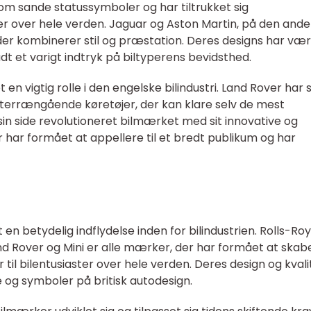
som sande statussymboler og har tiltrukket sig
 over hele verden. Jaguar og Aston Martin, på den and
 der kombinerer stil og præstation. Deres designs har væ
adt et varigt indtryk på biltyperens bevidsthed.
t en vigtig rolle i den engelske bilindustri. Land Rover har
 terrængående køretøjer, der kan klare selv de mest
sin side revolutioneret bilmærket med sit innovative og
ar formået at appellere til et bredt publikum og har
en betydelig indflydelse inden for bilindustrien. Rolls-Ro
and Rover og Mini er alle mærker, der har formået at skab
er til bilentusiaster over hele verden. Deres design og kvali
re og symboler på britisk autodesign.