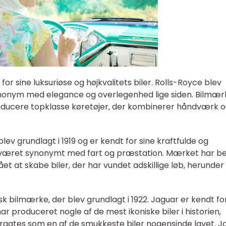
for sine luksuriøse og højkvalitets biler. Rolls-Royce blev
ynonym med elegance og overlegenhed lige siden. Bilmær
 producere topklasse køretøjer, der kombinerer håndværk 
blev grundlagt i 1919 og er kendt for sine kraftfulde og
tid været synonymt med fart og præstation. Mærket har be
et at skabe biler, der har vundet adskillige løb, herunder
k bilmærke, der blev grundlagt i 1922. Jaguar er kendt for
ar produceret nogle af de mest ikoniske biler i historien,
ragtes som en af de smukkeste biler nogensinde lavet. J