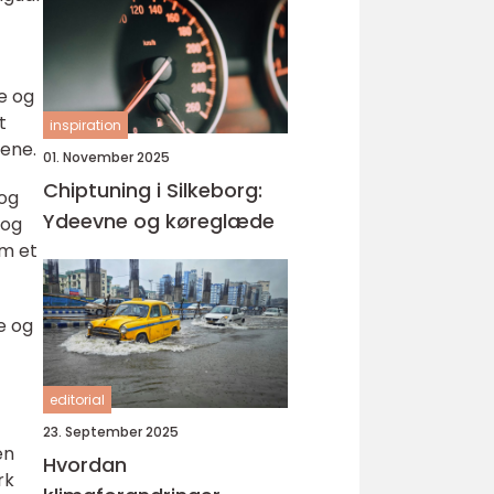
e og
t
inspiration
mene.
01. November 2025
Chiptuning i Silkeborg:
 og
Ydeevne og køreglæde
 og
om et
ve og
editorial
23. September 2025
en
Hvordan
rk