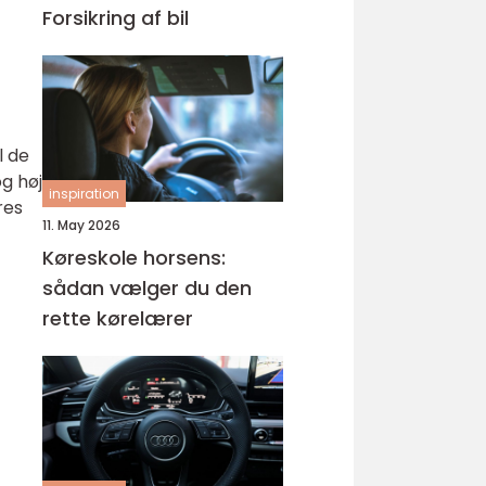
Forsikring af bil
l de
og høj
inspiration
res
11. May 2026
Køreskole horsens:
sådan vælger du den
rette kørelærer