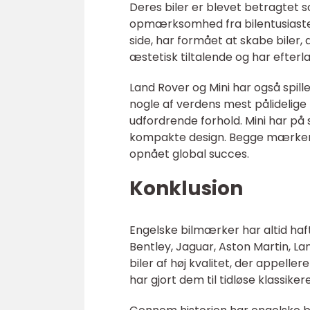
Deres biler er blevet betragtet 
opmærksomhed fra bilentusiaster
side, har formået at skabe biler,
æstetisk tiltalende og har efterl
Land Rover og Mini har også spille
nogle af verdens mest pålidelige
udfordrende forhold. Mini har på 
kompakte design. Begge mærker h
opnået global succes.
Konklusion
Engelske bilmærker har altid haft 
Bentley, Jaguar, Aston Martin, L
biler af høj kvalitet, der appeller
har gjort dem til tidløse klassike