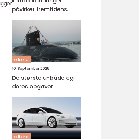
klimaforandringer
ligger
påvirker fremtidens
køretøjer
editorial
10. September 2025
De største u-både og
deres opgaver
editorial