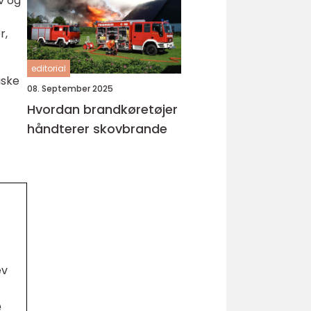
v og
r,
editorial
iske
08. September 2025
Hvordan brandkøretøjer
håndterer skovbrande
ev
e