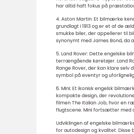
har altid haft fokus på præstati
4. Aston Martin: Et bilmærke kendt
grundlagt i 1913 og er et af de æ
smukke biler, der appellerer til 
synonymt med James Bond, da agen
5. Land Rover: Dette engelske bil
terrængående køretøjer. Land Ro
Range Rover, der kan klare selv
symbol på eventyr og uforligneli
6. Mini: Et ikonisk engelsk bilmærk
kompakte design, der revolution
filmen The Italian Job, hvor en 
flugtscene. Mini fortsætter med at
Udviklingen af engelske bilmærker
for autodesign og kvalitet. Diss