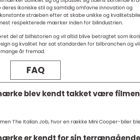
mærker udviklet sig og tilpasset sig tidens skiftende kra
 deres ikoniske stil og samtidig omfavne innovation og
konstante stræben efter at skabe unikke og kvalitetsbile
 mest respekterede mærker inden for bilindustrien.
t del af bilhistorien og vil altid blive betragtet som ikon
esign og kvalitet har sat standarden for bilbranchen og vil
 i mange år fremad.
FAQ
lmærke blev kendt takket være filmen
lmen The Italian Job, hvor en række Mini Cooper-biler bl
lmærke er kendt for sin terrængåend